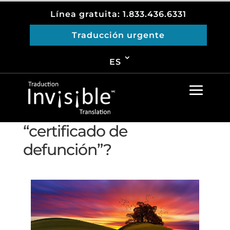
Línea gratuita: 1.833.436.6331
Traducción urgente
Please install
Yoast SEO
plugin and enable the
breadcrumb option to use this shortcode!
ES
¿Cuál es la diferencia
entre un “acta de
defunción” y un
“certificado de
defunción”?