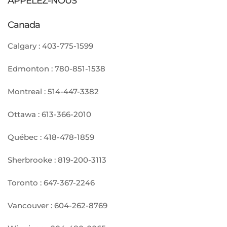
APPELEZ-NOUS
Canada
Calgary :
403-775-1599
Edmonton :
780-851-1538
Montreal :
514-447-3382
Ottawa :
613-366-2010
Québec :
418-478-1859
Sherbrooke :
819-200-3113
Toronto :
647-367-2246
Vancouver :
604-262-8769