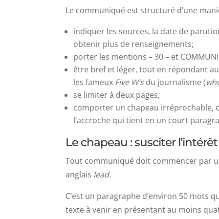
Le communiqué est structuré d’une manièr
indiquer les sources, la date de paruti
obtenir plus de renseignements;
porter les mentions – 30 – et COMMUNIQU
être bref et léger, tout en répondant a
les fameux
Five W’s
du journalisme (
who
se limiter à deux pages;
comporter un chapeau irréprochable, c
l’accroche qui tient en un court paragr
Le chapeau : susciter l’intér
Tout communiqué doit commencer par un
anglais
lead
.
C’est un paragraphe d’environ 50 mots qui
texte à venir en présentant au moins qua