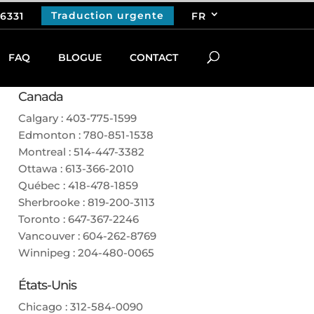
Traduction urgente
.6331
FR
FAQ
BLOGUE
CONTACT
APPELEZ-NOUS
Canada
Calgary :
403-775-1599
Edmonton :
780-851-1538
Montreal :
514-447-3382
Ottawa :
613-366-2010
Québec :
418-478-1859
Sherbrooke :
819-200-3113
Toronto :
647-367-2246
Vancouver :
604-262-8769
Winnipeg :
204-480-0065
États-Unis
Chicago :
312-584-0090