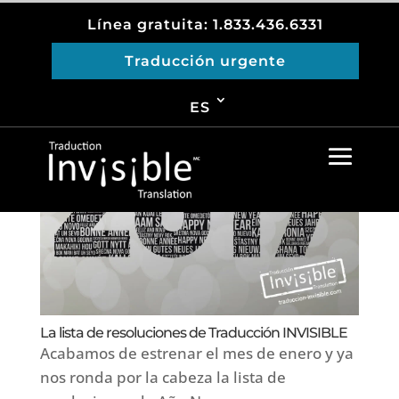
Línea gratuita: 1.833.436.6331
Traducción urgente
Please install
Yoast SEO
plugin and enable the
breadcrumb option to use this shortcode!
ES
La lista de resoluciones de Traducción INVISIBLE
Acabamos de estrenar el mes de enero y ya
nos ronda por la cabeza la lista de