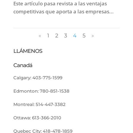
Este artículo pasa revista a las ventajas
competitivas que aporta a las empresas...
«
1
2
3
4
5
»
LLÁMENOS
Canadá
Calgary:
403-775-1599
Edmonton:
780-851-1538
Montreal:
514-447-3382
Ottawa:
613-366-2010
Quebec City:
418-478-1859